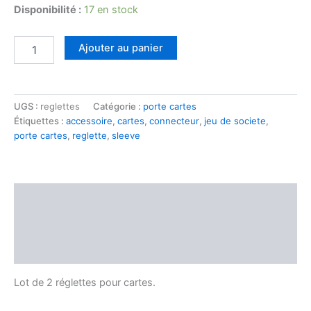
Disponibilité :
17 en stock
Ajouter au panier
UGS :
reglettes
Catégorie :
porte cartes
Étiquettes :
accessoire
,
cartes
,
connecteur
,
jeu de societe
,
porte cartes
,
reglette
,
sleeve
Description
Informations complémentaires
Avis (0)
Lot de 2 réglettes pour cartes.