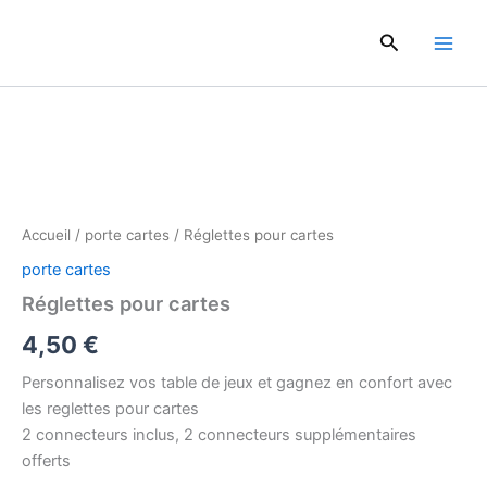
Aller
au
Rechercher
contenu
quantité
de
Réglettes
pour
cartes
Accueil
/
porte cartes
/ Réglettes pour cartes
porte cartes
Réglettes pour cartes
4,50
€
Personnalisez vos table de jeux et gagnez en confort avec
les reglettes pour cartes
2 connecteurs inclus, 2 connecteurs supplémentaires
offerts