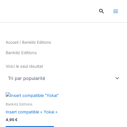
Aller
au
Rechercher
contenu
Accueil
/ Bankiiiz Editions
Bankiiiz Editions
Voici le seul résultat
Bankiiiz Editions
Insert compatible « Yokai »
4,95
€