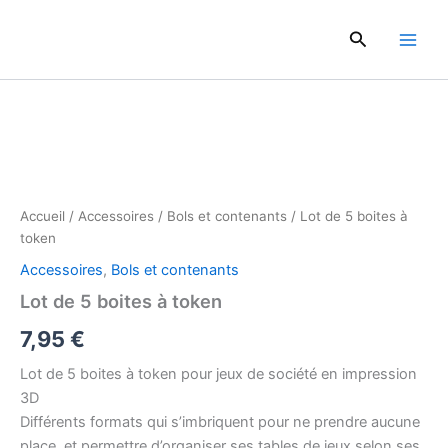
Aller
au
Rechercher
contenu
quantité
de
Lot
de
5
boites
à
Accueil
/
Accessoires
/
Bols et contenants
/ Lot de 5 boites à
token
token
Accessoires
,
Bols et contenants
Lot de 5 boites à token
7,95
€
Lot de 5 boites à token pour jeux de société en impression
3D
Différents formats qui s’imbriquent pour ne prendre aucune
place, et permettre d’organiser ses tables de jeux selon ses