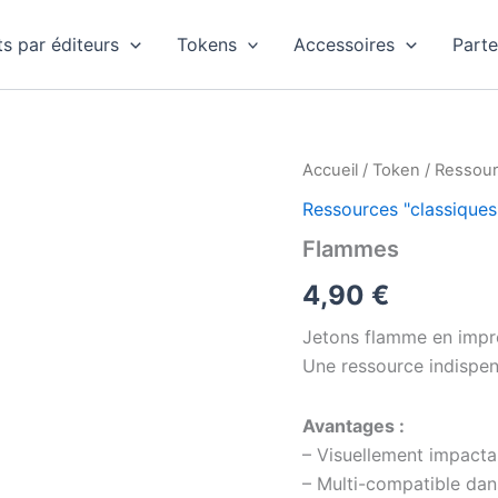
ts par éditeurs
Tokens
Accessoires
Parte
quantité
Accueil
/
Token
/
Ressour
de
Ressources "classiques
Flammes
Flammes
4,90
€
Jetons flamme en impre
Une ressource indispen
Avantages :
– Visuellement impacta
– Multi-compatible dan