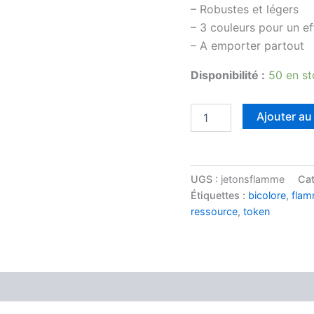
– Robustes et légers
– 3 couleurs pour un e
– A emporter partout
Disponibilité :
50 en s
Ajouter au
UGS :
jetonsflamme
Cat
Étiquettes :
bicolore
,
fla
ressource
,
token
Avis (0)