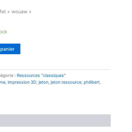
ffet « wouaw »
tock
 panier
égorie :
Ressources "classiques"
mme
,
impression 3D
,
jeton
,
jeton ressource
,
philibert
,