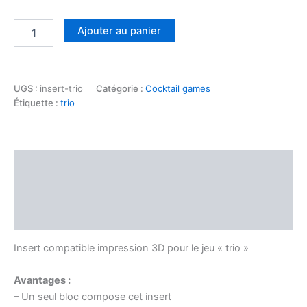
Ajouter au panier
UGS :
insert-trio
Catégorie :
Cocktail games
Étiquette :
trio
Description
Informations complémentaires
Avis (0)
Insert compatible impression 3D pour le jeu « trio »
Avantages :
– Un seul bloc compose cet insert