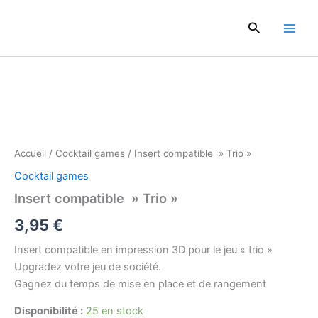
Aller
au
Rechercher
contenu
quantité
de
Insert
compatible
"
Trio"
Accueil
/
Cocktail games
/ Insert compatible » Trio »
Cocktail games
Insert compatible » Trio »
3,95
€
Insert compatible en impression 3D pour le jeu « trio »
Upgradez votre jeu de société.
Gagnez du temps de mise en place et de rangement
Disponibilité :
25 en stock