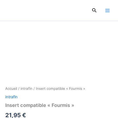
Aller
au
Rechercher
contenu
quantité
de
Insert
compatible
"Fourmis"
Accueil
/
intrafin
/ Insert compatible « Fourmis »
intrafin
Insert compatible « Fourmis »
21,95
€