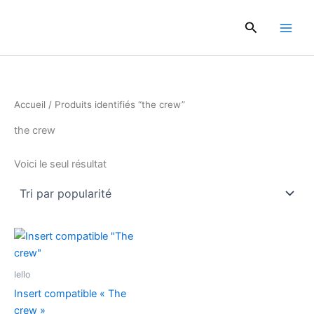
Aller
au
Rechercher
contenu
Accueil
/ Produits identifiés “the crew”
the crew
Voici le seul résultat
Iello
Insert compatible « The
crew »